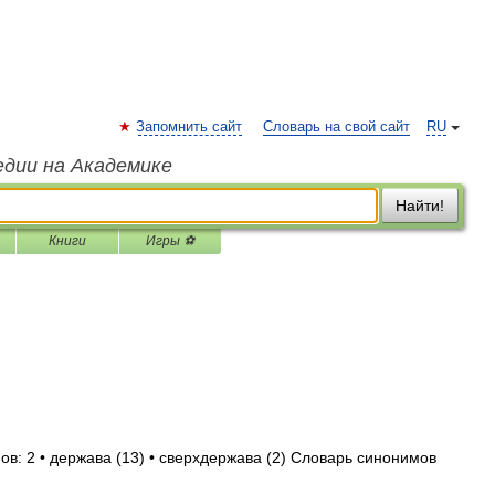
Запомнить сайт
Словарь на свой сайт
RU
едии на Академике
Найти!
Книги
Игры ⚽
ов: 2 • держава (13) • сверхдержава (2) Словарь синонимов