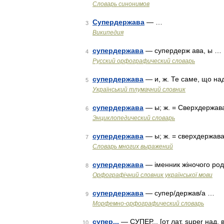
Словарь синонимов
Супердержава
— …
3
Википедия
супердержава
— супердерж ава, ы …
4
Русский орфографический словарь
супердержава
— и, ж. Те саме, що н
5
Український тлумачний словник
супердержава
— ы; ж. = Сверхдержав
6
Энциклопедический словарь
супердержава
— ы; ж. = сверхдержав
7
Словарь многих выражений
супердержава
— іменник жіночого ро
8
Орфографічний словник української мови
супердержава
— супер/держав/а …
9
Морфемно-орфографический словарь
супер...
— СУПЕР... [от лат. super над,
10