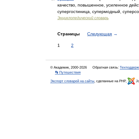
качество, повышенное, усиленное дейст
супергостиница, супермодный, суперс
Энциклопедический словарь
Страницы
Следующая
→
1
2
© Академик, 2000-2026
Обратная связь:
Техподдерж
👣 Путешествия
Экспорт словарей на сайты
, сделанные на PHP,
Jo