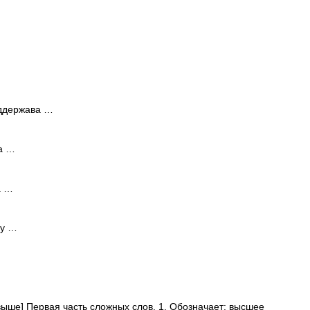
аддержава …
а …
а …
ду …
 выше] Первая часть сложных слов. 1. Обозначает: высшее