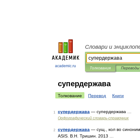
Словари и энциклоп
academic.ru
Толкования
Переводы
супердержава
Толкование
Перевод
Книги
супердержава
— супердержава …
1
Орфографический словарь-справочник
супердержава
— сущ., кол во синоним
2
ASIS. В.Н. Тришин. 2013 …