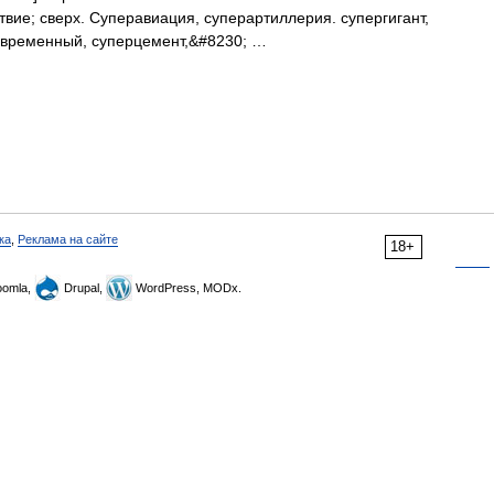
вие; сверх. Суперавиация, суперартиллерия. супергигант,
овременный, суперцемент,&#8230; …
ка
,
Реклама на сайте
18+
omla,
Drupal,
WordPress, MODx.